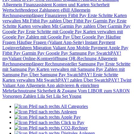
Allgemein
Finanzassistent
Konten und Karten
Sicherheit
Wertschriftendepot
Zahlungen
eBill
Allgemein
Rechnungsempfänger
Finanzieren
Fitbit Pay
Erste Schritte
Karten
verwalten
Mit Fitbit Pay zahlen
Über Fitbit Pay
Garmin Pay
Erste
Schritte
Karten verwalten
Mit Garmin Pay zahlen
Über Garmin Pay
Google Pay
Erste Schritte mit Google Pay
Karten verwalten mit
Google Pay
Zahlen mit Google Pay
Über Google Pay
Häufige
Fragen
Häufige Fragen (Valiant App-Seite)
Instant Payment
Loginverfahren
Migration Valiant App
Mobile Payment
Apple Pay
Fitbit Pay
Garmin Pay
Google Pay
Samsung Pay
SwatchPAY!
myValiant
Online-Kontoeröffnung
QR-Rechnung
Allgemein
Rechnungsempfänger
Rechnungssteller
Samsung Pay
Erste Schritte
mit Samsung Pay
Karten verwalten mit Samsung Pay
Zahlen mit
Samsung Pay
Über Samsung Pay
SwatchPAY!
Erste Schritte
Karten verwalten
Mit SwatchPAY! zahlen
Über SwatchPAY!
Twint
Valiant App
Allgemein
App aktivieren & einrichten
Mehrfachnutzung
Sicherheit & Zugang
Vom LIBOR zum SARON
Vorsorgen
Zahlen
Lila Set
Lila Set Young
All Categories
Anlegen
Apple Pay
Click to Pay
CO2-Rechner
Digitales Anlegen