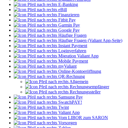
E-Banking
eBill
Finanzieren
Fitbit Pay
Garmin Pay
Google Pay
Häufige Fragen
Häufige Fragen (Valiant App-Seite)
Instant Payment
Loginverfahren
Migration Valiant App
Mobile Payment
myValiant
Online-Kontoeröffnung
QR-Rechnung
Allgemein
Rechnungsempfänger
Rechnungssteller
Samsung Pay
SwatchPAY!
Twint
Valiant App
Vom LIBOR zum SARON
Vorsorgen
Zahlen