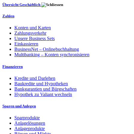
Übersicht Geschäftlich
Zahlen
Konten und Karten
Zahlungsverkehr
Unsere Business Sets
Einkassieren
BusinessNet – Onlinebuchhaltung
Multibanking – Konten synchronisieren
Finanzieren
Kredite und Darlehen
Baukredite und Hypotheken
Bankgarantien und Bürgschaften
Hypothek zu Valiant wechseln
Sparen und Anlegen
Sparprodukte
Anlagelösungen
Anlageprodukte
Börsen und Märkte