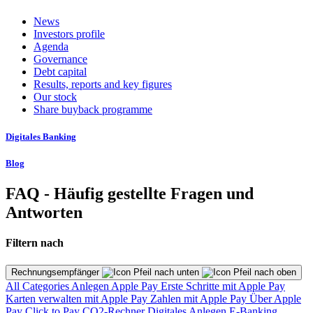
News
Investors profile
Agenda
Governance
Debt capital
Results, reports and key figures
Our stock
Share buyback programme
Digitales Banking
Blog
FAQ - Häufig gestellte Fragen und
Antworten
Filtern nach
Rechnungsempfänger
All Categories
Anlegen
Apple Pay
Erste Schritte mit Apple Pay
Karten verwalten mit Apple Pay
Zahlen mit Apple Pay
Über Apple
Pay
Click to Pay
CO2-Rechner
Digitales Anlegen
E-Banking