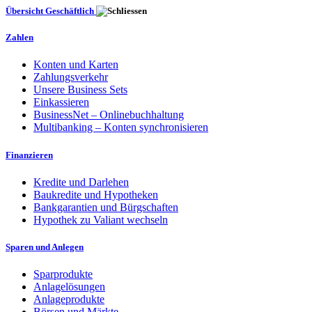
Übersicht Geschäftlich
Zahlen
Konten und Karten
Zahlungsverkehr
Unsere Business Sets
Einkassieren
BusinessNet – Onlinebuchhaltung
Multibanking – Konten synchronisieren
Finanzieren
Kredite und Darlehen
Baukredite und Hypotheken
Bankgarantien und Bürgschaften
Hypothek zu Valiant wechseln
Sparen und Anlegen
Sparprodukte
Anlagelösungen
Anlageprodukte
Börsen und Märkte