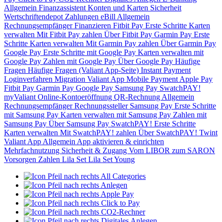
Allgemein
Finanzassistent
Konten und Karten
Sicherheit
Wertschriftendepot
Zahlungen
eBill
Allgemein
Rechnungsempfänger
Finanzieren
Fitbit Pay
Erste Schritte
Karten
verwalten
Mit Fitbit Pay zahlen
Über Fitbit Pay
Garmin Pay
Erste
Schritte
Karten verwalten
Mit Garmin Pay zahlen
Über Garmin Pay
Google Pay
Erste Schritte mit Google Pay
Karten verwalten mit
Google Pay
Zahlen mit Google Pay
Über Google Pay
Häufige
Fragen
Häufige Fragen (Valiant App-Seite)
Instant Payment
Loginverfahren
Migration Valiant App
Mobile Payment
Apple Pay
Fitbit Pay
Garmin Pay
Google Pay
Samsung Pay
SwatchPAY!
myValiant
Online-Kontoeröffnung
QR-Rechnung
Allgemein
Rechnungsempfänger
Rechnungssteller
Samsung Pay
Erste Schritte
mit Samsung Pay
Karten verwalten mit Samsung Pay
Zahlen mit
Samsung Pay
Über Samsung Pay
SwatchPAY!
Erste Schritte
Karten verwalten
Mit SwatchPAY! zahlen
Über SwatchPAY!
Twint
Valiant App
Allgemein
App aktivieren & einrichten
Mehrfachnutzung
Sicherheit & Zugang
Vom LIBOR zum SARON
Vorsorgen
Zahlen
Lila Set
Lila Set Young
All Categories
Anlegen
Apple Pay
Click to Pay
CO2-Rechner
Digitales Anlegen