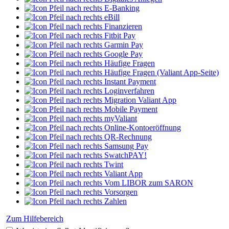
E-Banking
eBill
Finanzieren
Fitbit Pay
Garmin Pay
Google Pay
Häufige Fragen
Häufige Fragen (Valiant App-Seite)
Instant Payment
Loginverfahren
Migration Valiant App
Mobile Payment
myValiant
Online-Kontoeröffnung
QR-Rechnung
Samsung Pay
SwatchPAY!
Twint
Valiant App
Vom LIBOR zum SARON
Vorsorgen
Zahlen
Zum Hilfebereich