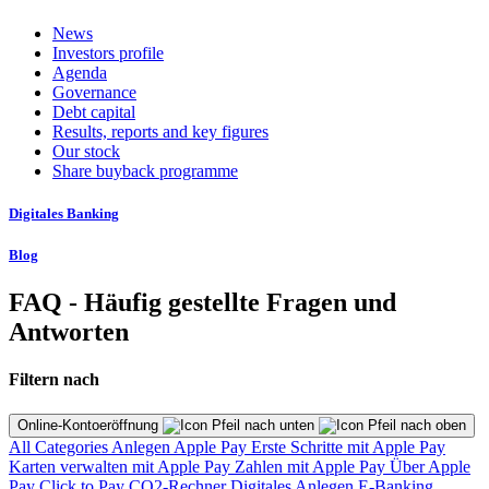
News
Investors profile
Agenda
Governance
Debt capital
Results, reports and key figures
Our stock
Share buyback programme
Digitales Banking
Blog
FAQ - Häufig gestellte Fragen und
Antworten
Filtern nach
Online-Kontoeröffnung
All Categories
Anlegen
Apple Pay
Erste Schritte mit Apple Pay
Karten verwalten mit Apple Pay
Zahlen mit Apple Pay
Über Apple
Pay
Click to Pay
CO2-Rechner
Digitales Anlegen
E-Banking