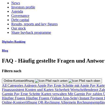
News
Investors profile
Agenda
Governance
Debt capital
Results, reports and key figures
Our stock
Share buyback programme
Digitales Banking
Blog
FAQ - Häufig gestellte Fragen und Antwor
Filtern nach
Online-Kontoeröffnung
All Categories
Anlegen
Apple Pay
Erste Schritte mit Apple Pay
Karte
Finanzassistent
Konten und Karten
Sicherheit
Wertschriftendepot
Zah
Garmin Pay
Erste Schritte
Karten verwalten
Mit Garmin Pay zahlen
Ü
Häufige Fragen
Häufige Fragen (Valiant App-Seite)
Instant Payment
Online-Kontoeröffnung
QR-Rechnung
Allgemein
Rechnungsempfän