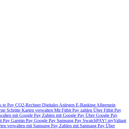
k to Pay
CO2-Rechner
Digitales Anlegen
E-Banking
Allgemein
ste Schritte
Karten verwalten
Mit Fitbit Pay zahlen
Über Fitbit Pay
walten mit Google Pay
Zahlen mit Google Pay
Über Google Pay
it Pay
Garmin Pay
Google Pay
Samsung Pay
SwatchPAY!
myValiant
ten verwalten mit Samsung Pay
Zahlen mit Samsung Pay
Über