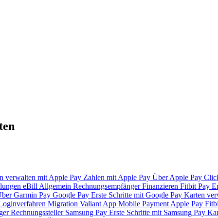
ten
n verwalten mit Apple Pay
Zahlen mit Apple Pay
Über Apple Pay
Clic
lungen
eBill
Allgemein
Rechnungsempfänger
Finanzieren
Fitbit Pay
Er
ber Garmin Pay
Google Pay
Erste Schritte mit Google Pay
Karten ver
Loginverfahren
Migration Valiant App
Mobile Payment
Apple Pay
Fitb
ger
Rechnungssteller
Samsung Pay
Erste Schritte mit Samsung Pay
Kar