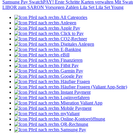
Samsung Pay
SwatchPAY!
Erste Schritte
Karten verwalten
Mit Swat
LIBOR zum SARON
Vorsorgen
Zahlen
Lila Set
Lila Set Young
All Categories
Anlegen
Apple Pay
Click to Pay
CO2-Rechner
Digitales Anlegen
E-Banking
eBill
Finanzieren
Fitbit Pay
Garmin Pay
Google Pay
Häufige Fragen
Häufige Fragen (Valiant App-Seite)
Instant Payment
Loginverfahren
Migration Valiant App
Mobile Payment
myValiant
Online-Kontoeröffnung
QR-Rechnung
Samsung Pay