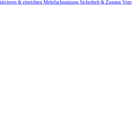
tivieren & einrichten
Mehrfachnutzung
Sicherheit & Zugang
Vom