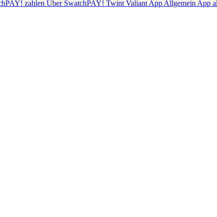
chPAY! zahlen
Über SwatchPAY!
Twint
Valiant App
Allgemein
App ak