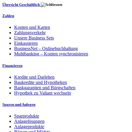
Übersicht Geschäftlich
Zahlen
Konten und Karten
Zahlungsverkehr
Unsere Business Sets
Einkassieren
BusinessNet – Onlinebuchhaltung
Multibanking – Konten synchronisieren
Finanzieren
Kredite und Darlehen
Baukredite und Hypotheken
Bankgarantien und Bürgschaften
Hypothek zu Valiant wechseln
Sparen und Anlegen
Sparprodukte
Anlagelösungen
Anlageprodukte
Börsen und Märkte