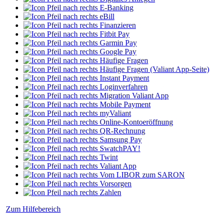
E-Banking
eBill
Finanzieren
Fitbit Pay
Garmin Pay
Google Pay
Häufige Fragen
Häufige Fragen (Valiant App-Seite)
Instant Payment
Loginverfahren
Migration Valiant App
Mobile Payment
myValiant
Online-Kontoeröffnung
QR-Rechnung
Samsung Pay
SwatchPAY!
Twint
Valiant App
Vom LIBOR zum SARON
Vorsorgen
Zahlen
Zum Hilfebereich