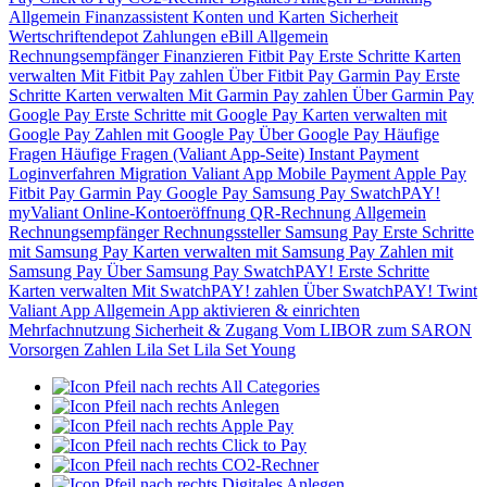
Allgemein
Finanzassistent
Konten und Karten
Sicherheit
Wertschriftendepot
Zahlungen
eBill
Allgemein
Rechnungsempfänger
Finanzieren
Fitbit Pay
Erste Schritte
Karten
verwalten
Mit Fitbit Pay zahlen
Über Fitbit Pay
Garmin Pay
Erste
Schritte
Karten verwalten
Mit Garmin Pay zahlen
Über Garmin Pay
Google Pay
Erste Schritte mit Google Pay
Karten verwalten mit
Google Pay
Zahlen mit Google Pay
Über Google Pay
Häufige
Fragen
Häufige Fragen (Valiant App-Seite)
Instant Payment
Loginverfahren
Migration Valiant App
Mobile Payment
Apple Pay
Fitbit Pay
Garmin Pay
Google Pay
Samsung Pay
SwatchPAY!
myValiant
Online-Kontoeröffnung
QR-Rechnung
Allgemein
Rechnungsempfänger
Rechnungssteller
Samsung Pay
Erste Schritte
mit Samsung Pay
Karten verwalten mit Samsung Pay
Zahlen mit
Samsung Pay
Über Samsung Pay
SwatchPAY!
Erste Schritte
Karten verwalten
Mit SwatchPAY! zahlen
Über SwatchPAY!
Twint
Valiant App
Allgemein
App aktivieren & einrichten
Mehrfachnutzung
Sicherheit & Zugang
Vom LIBOR zum SARON
Vorsorgen
Zahlen
Lila Set
Lila Set Young
All Categories
Anlegen
Apple Pay
Click to Pay
CO2-Rechner
Digitales Anlegen