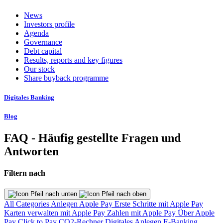
News
Investors profile
Agenda
Governance
Debt capital
Results, reports and key figures
Our stock
Share buyback programme
Digitales Banking
Blog
FAQ - Häufig gestellte Fragen und
Antworten
Filtern nach
All Categories
Anlegen
Apple Pay
Erste Schritte mit Apple Pay
Karten verwalten mit Apple Pay
Zahlen mit Apple Pay
Über Apple
Pay
Click to Pay
CO2-Rechner
Digitales Anlegen
E-Banking