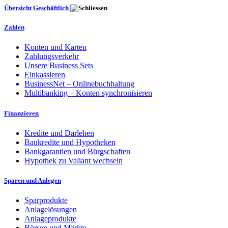
Übersicht Geschäftlich
Zahlen
Konten und Karten
Zahlungsverkehr
Unsere Business Sets
Einkassieren
BusinessNet – Onlinebuchhaltung
Multibanking – Konten synchronisieren
Finanzieren
Kredite und Darlehen
Baukredite und Hypotheken
Bankgarantien und Bürgschaften
Hypothek zu Valiant wechseln
Sparen und Anlegen
Sparprodukte
Anlagelösungen
Anlageprodukte
Börsen und Märkte