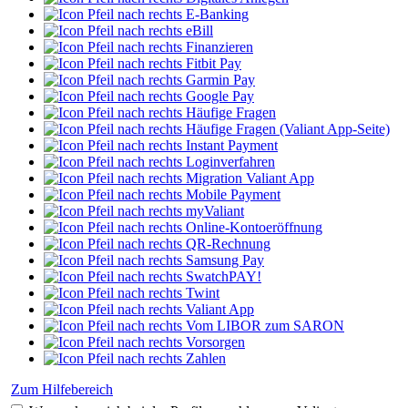
E-Banking
eBill
Finanzieren
Fitbit Pay
Garmin Pay
Google Pay
Häufige Fragen
Häufige Fragen (Valiant App-Seite)
Instant Payment
Loginverfahren
Migration Valiant App
Mobile Payment
myValiant
Online-Kontoeröffnung
QR-Rechnung
Samsung Pay
SwatchPAY!
Twint
Valiant App
Vom LIBOR zum SARON
Vorsorgen
Zahlen
Zum Hilfebereich