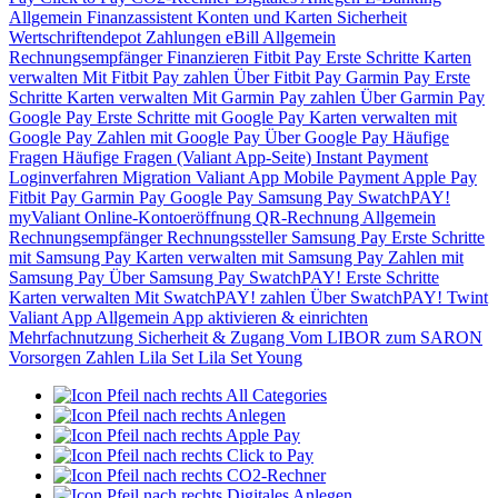
Allgemein
Finanzassistent
Konten und Karten
Sicherheit
Wertschriftendepot
Zahlungen
eBill
Allgemein
Rechnungsempfänger
Finanzieren
Fitbit Pay
Erste Schritte
Karten
verwalten
Mit Fitbit Pay zahlen
Über Fitbit Pay
Garmin Pay
Erste
Schritte
Karten verwalten
Mit Garmin Pay zahlen
Über Garmin Pay
Google Pay
Erste Schritte mit Google Pay
Karten verwalten mit
Google Pay
Zahlen mit Google Pay
Über Google Pay
Häufige
Fragen
Häufige Fragen (Valiant App-Seite)
Instant Payment
Loginverfahren
Migration Valiant App
Mobile Payment
Apple Pay
Fitbit Pay
Garmin Pay
Google Pay
Samsung Pay
SwatchPAY!
myValiant
Online-Kontoeröffnung
QR-Rechnung
Allgemein
Rechnungsempfänger
Rechnungssteller
Samsung Pay
Erste Schritte
mit Samsung Pay
Karten verwalten mit Samsung Pay
Zahlen mit
Samsung Pay
Über Samsung Pay
SwatchPAY!
Erste Schritte
Karten verwalten
Mit SwatchPAY! zahlen
Über SwatchPAY!
Twint
Valiant App
Allgemein
App aktivieren & einrichten
Mehrfachnutzung
Sicherheit & Zugang
Vom LIBOR zum SARON
Vorsorgen
Zahlen
Lila Set
Lila Set Young
All Categories
Anlegen
Apple Pay
Click to Pay
CO2-Rechner
Digitales Anlegen