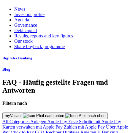
News
Investors profile
Agenda
Governance
Debt capital
Results, reports and key figures
Our stock
Share buyback programme
Digitales Banking
Blog
FAQ - Häufig gestellte Fragen und
Antworten
Filtern nach
myValiant
All Categories
Anlegen
Apple Pay
Erste Schritte mit Apple Pay
Karten verwalten mit Apple Pay
Zahlen mit Apple Pay
Über Apple
Pay
Click to Pay
CO2-Rechner
Digitales Anlegen
E-Banking