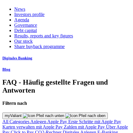
News
Investors profile
Agenda
Governance
Debt capital
Results, reports and key figures
Our stock
Share buyback programme
Digitales Banking
Blog
FAQ - Häufig gestellte Fragen und
Antworten
Filtern nach
myValiant
All Categories
Anlegen
Apple Pay
Erste Schritte mit Apple Pay
Karten verwalten mit Apple Pay
Zahlen mit Apple Pay
Über Apple
Pay
Click to Pay
CO2-Rechner
Digitales Anlegen
E-Banking