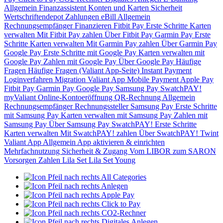
Allgemein
Finanzassistent
Konten und Karten
Sicherheit
Wertschriftendepot
Zahlungen
eBill
Allgemein
Rechnungsempfänger
Finanzieren
Fitbit Pay
Erste Schritte
Karten
verwalten
Mit Fitbit Pay zahlen
Über Fitbit Pay
Garmin Pay
Erste
Schritte
Karten verwalten
Mit Garmin Pay zahlen
Über Garmin Pay
Google Pay
Erste Schritte mit Google Pay
Karten verwalten mit
Google Pay
Zahlen mit Google Pay
Über Google Pay
Häufige
Fragen
Häufige Fragen (Valiant App-Seite)
Instant Payment
Loginverfahren
Migration Valiant App
Mobile Payment
Apple Pay
Fitbit Pay
Garmin Pay
Google Pay
Samsung Pay
SwatchPAY!
myValiant
Online-Kontoeröffnung
QR-Rechnung
Allgemein
Rechnungsempfänger
Rechnungssteller
Samsung Pay
Erste Schritte
mit Samsung Pay
Karten verwalten mit Samsung Pay
Zahlen mit
Samsung Pay
Über Samsung Pay
SwatchPAY!
Erste Schritte
Karten verwalten
Mit SwatchPAY! zahlen
Über SwatchPAY!
Twint
Valiant App
Allgemein
App aktivieren & einrichten
Mehrfachnutzung
Sicherheit & Zugang
Vom LIBOR zum SARON
Vorsorgen
Zahlen
Lila Set
Lila Set Young
All Categories
Anlegen
Apple Pay
Click to Pay
CO2-Rechner
Digitales Anlegen