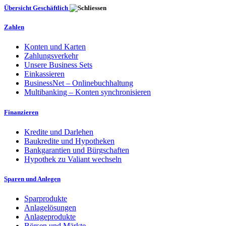
Übersicht Geschäftlich
Zahlen
Konten und Karten
Zahlungsverkehr
Unsere Business Sets
Einkassieren
BusinessNet – Onlinebuchhaltung
Multibanking – Konten synchronisieren
Finanzieren
Kredite und Darlehen
Baukredite und Hypotheken
Bankgarantien und Bürgschaften
Hypothek zu Valiant wechseln
Sparen und Anlegen
Sparprodukte
Anlagelösungen
Anlageprodukte
Börsen und Märkte