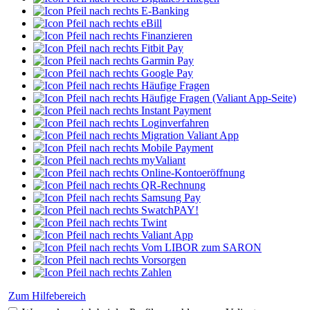
E-Banking
eBill
Finanzieren
Fitbit Pay
Garmin Pay
Google Pay
Häufige Fragen
Häufige Fragen (Valiant App-Seite)
Instant Payment
Loginverfahren
Migration Valiant App
Mobile Payment
myValiant
Online-Kontoeröffnung
QR-Rechnung
Samsung Pay
SwatchPAY!
Twint
Valiant App
Vom LIBOR zum SARON
Vorsorgen
Zahlen
Zum Hilfebereich