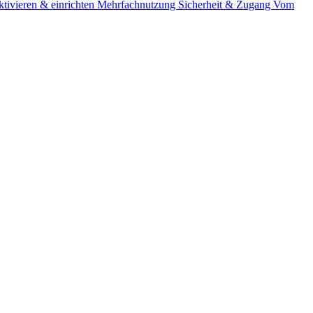
tivieren & einrichten
Mehrfachnutzung
Sicherheit & Zugang
Vom