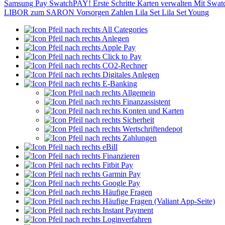
Samsung Pay
SwatchPAY!
Erste Schritte
Karten verwalten
Mit Swat
LIBOR zum SARON
Vorsorgen
Zahlen
Lila Set
Lila Set Young
All Categories
Anlegen
Apple Pay
Click to Pay
CO2-Rechner
Digitales Anlegen
E-Banking
Allgemein
Finanzassistent
Konten und Karten
Sicherheit
Wertschriftendepot
Zahlungen
eBill
Finanzieren
Fitbit Pay
Garmin Pay
Google Pay
Häufige Fragen
Häufige Fragen (Valiant App-Seite)
Instant Payment
Loginverfahren