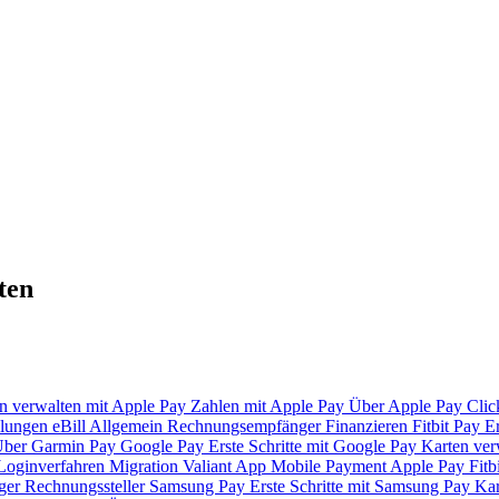
ten
n verwalten mit Apple Pay
Zahlen mit Apple Pay
Über Apple Pay
Clic
lungen
eBill
Allgemein
Rechnungsempfänger
Finanzieren
Fitbit Pay
Er
ber Garmin Pay
Google Pay
Erste Schritte mit Google Pay
Karten ver
Loginverfahren
Migration Valiant App
Mobile Payment
Apple Pay
Fitb
ger
Rechnungssteller
Samsung Pay
Erste Schritte mit Samsung Pay
Kar