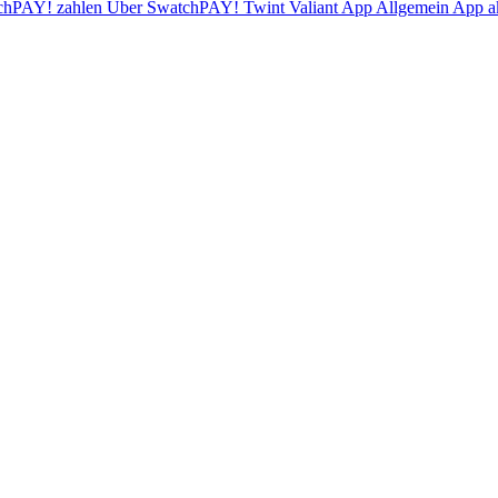
chPAY! zahlen
Über SwatchPAY!
Twint
Valiant App
Allgemein
App ak