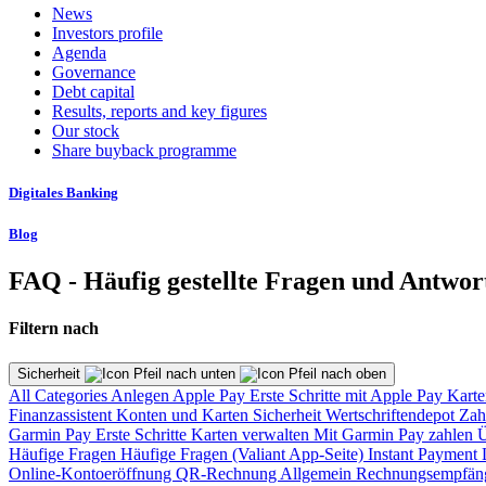
News
Investors profile
Agenda
Governance
Debt capital
Results, reports and key figures
Our stock
Share buyback programme
Digitales Banking
Blog
FAQ - Häufig gestellte Fragen und Antwor
Filtern nach
Sicherheit
All Categories
Anlegen
Apple Pay
Erste Schritte mit Apple Pay
Karte
Finanzassistent
Konten und Karten
Sicherheit
Wertschriftendepot
Zah
Garmin Pay
Erste Schritte
Karten verwalten
Mit Garmin Pay zahlen
Ü
Häufige Fragen
Häufige Fragen (Valiant App-Seite)
Instant Payment
Online-Kontoeröffnung
QR-Rechnung
Allgemein
Rechnungsempfän