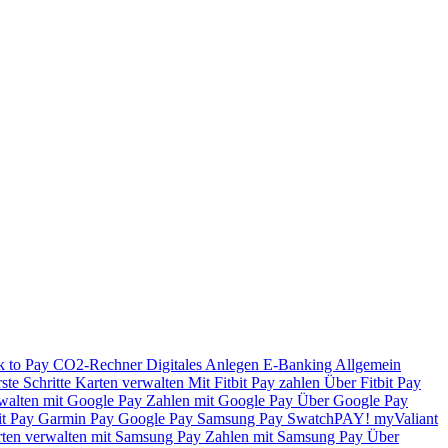
k to Pay
CO2-Rechner
Digitales Anlegen
E-Banking
Allgemein
ste Schritte
Karten verwalten
Mit Fitbit Pay zahlen
Über Fitbit Pay
walten mit Google Pay
Zahlen mit Google Pay
Über Google Pay
it Pay
Garmin Pay
Google Pay
Samsung Pay
SwatchPAY!
myValiant
ten verwalten mit Samsung Pay
Zahlen mit Samsung Pay
Über