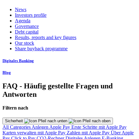
News
Investors profile
Agenda
Governance
Debt capital
Results, reports and key figures
Our stock
Share buyback programme
Digitales Banking
Blog
FAQ - Häufig gestellte Fragen und
Antworten
Filtern nach
Sicherheit
All Categories
Anlegen
Apple Pay
Erste Schritte mit Apple Pay
Karten verwalten mit Apple Pay
Zahlen mit Apple Pay
Über Apple
Pay
Click to Pay
CO2-Rechner
Digitales Anlegen
E-Banking