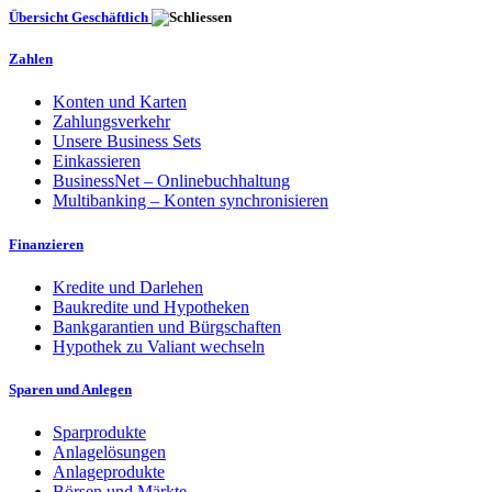
Übersicht Geschäftlich
Zahlen
Konten und Karten
Zahlungsverkehr
Unsere Business Sets
Einkassieren
BusinessNet – Onlinebuchhaltung
Multibanking – Konten synchronisieren
Finanzieren
Kredite und Darlehen
Baukredite und Hypotheken
Bankgarantien und Bürgschaften
Hypothek zu Valiant wechseln
Sparen und Anlegen
Sparprodukte
Anlagelösungen
Anlageprodukte
Börsen und Märkte