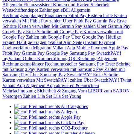
Allgemein
Finanzassistent
Konten und Karten
Sicherheit
Wertschriftendepot
Zahlungen
eBill
Allgemein
Rechnungsempfänger
Finanzieren
Fitbit Pay
Erste Schritte
Karten
verwalten
Mit Fitbit Pay zahlen
Über Fitbit Pay
Garmin Pay
Erste
Schritte
Karten verwalten
Mit Garmin Pay zahlen
Über Garmin Pay
Google Pay
Erste Schritte mit Google Pay
Karten verwalten mit
Google Pay
Zahlen mit Google Pay
Über Google Pay
Häufige
Fragen
Häufige Fragen (Valiant App-Seite)
Instant Payment
Loginverfahren
Migration Valiant App
Mobile Payment
Apple Pay
Fitbit Pay
Garmin Pay
Google Pay
Samsung Pay
SwatchPAY!
myValiant
Online-Kontoeröffnung
QR-Rechnung
Allgemein
Rechnungsempfänger
Rechnungssteller
Samsung Pay
Erste Schritte
mit Samsung Pay
Karten verwalten mit Samsung Pay
Zahlen mit
Samsung Pay
Über Samsung Pay
SwatchPAY!
Erste Schritte
Karten verwalten
Mit SwatchPAY! zahlen
Über SwatchPAY!
Twint
Valiant App
Allgemein
App aktivieren & einrichten
Mehrfachnutzung
Sicherheit & Zugang
Vom LIBOR zum SARON
Vorsorgen
Zahlen
Lila Set
Lila Set Young
All Categories
Anlegen
Apple Pay
Click to Pay
CO2-Rechner
Digitales Anlegen