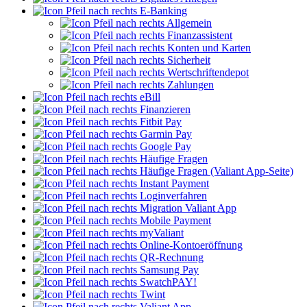
E-Banking
Allgemein
Finanzassistent
Konten und Karten
Sicherheit
Wertschriftendepot
Zahlungen
eBill
Finanzieren
Fitbit Pay
Garmin Pay
Google Pay
Häufige Fragen
Häufige Fragen (Valiant App-Seite)
Instant Payment
Loginverfahren
Migration Valiant App
Mobile Payment
myValiant
Online-Kontoeröffnung
QR-Rechnung
Samsung Pay
SwatchPAY!
Twint
Valiant App