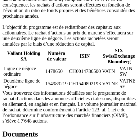
conséquence, les rachats d’actions seront effectués en fonction de
l’évolution du ratio de fonds propres et des bénéfices consolidés des
prochaines années.
L’objectif du programme est de redistribuer des capitaux aux
actionnaires. Le rachat d’actions au prix du marché s’effectuera sur
une deuxième ligne de négoce. Les actions rachetées seront
annulées par le biais d’une réduction de capital.
SIX
Valiant Holding
Numéro
ISIN
SwissExchange
SA
de valeur
Bloomberg
Ligne de négoce
VATN
1478650
CH0014786500
VATN
ordinaire
SW
Deuxième ligne de
VATNE
154989219
CH1549892193
VATNE
négoce
SE
Vous trouverez des informations détaillées sur le programme de
rachat d’actions dans les annonces officielles ci-dessous, disponibles
en allemand, en anglais et en français. Le volume journalier maximal
de rachat, déterminé conformément à l’article 123, al. 1 let c de
l’ordonnance sur l’infrastructure des marchés financiers (OIMF),
s’élève à 7'648 actions.
Documents