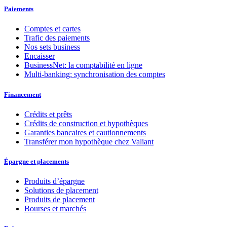
Paiements
Comptes et cartes
Trafic des paiements
Nos sets business
Encaisser
BusinessNet: la comptabilité en ligne
Multi-banking: synchronisation des comptes
Financement
Crédits et prêts
Crédits de construction et hypothèques
Garanties bancaires et cautionnements
Transférer mon hypothèque chez Valiant
Épargne et placements
Produits d’épargne
Solutions de placement
Produits de placement
Bourses et marchés