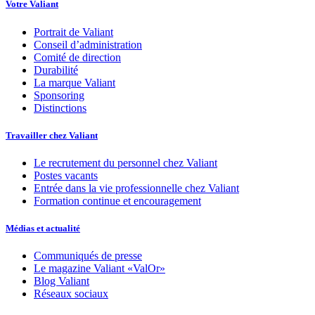
Votre Valiant
Portrait de Valiant
Conseil d’administration
Comité de direction
Durabilité
La marque Valiant
Sponsoring
Distinctions
Travailler chez Valiant
Le recrutement du personnel chez Valiant
Postes vacants
Entrée dans la vie professionnelle chez Valiant
Formation continue et encouragement
Médias et actualité
Communiqués de presse
Le magazine Valiant «ValOr»
Blog Valiant
Réseaux sociaux