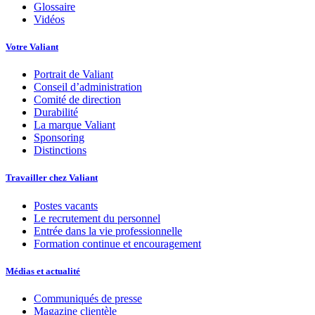
Glossaire
Vidéos
Votre Valiant
Portrait de Valiant
Conseil d’administration
Comité de direction
Durabilité
La marque Valiant
Sponsoring
Distinctions
Travailler chez Valiant
Postes vacants
Le recrutement du personnel
Entrée dans la vie professionnelle
Formation continue et encouragement
Médias et actualité
Communiqués de presse
Magazine clientèle