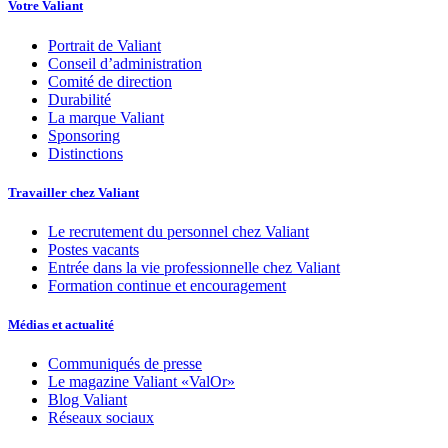
Votre Valiant
Portrait de Valiant
Conseil d’administration
Comité de direction
Durabilité
La marque Valiant
Sponsoring
Distinctions
Travailler chez Valiant
Le recrutement du personnel chez Valiant
Postes vacants
Entrée dans la vie professionnelle chez Valiant
Formation continue et encouragement
Médias et actualité
Communiqués de presse
Le magazine Valiant «ValOr»
Blog Valiant
Réseaux sociaux