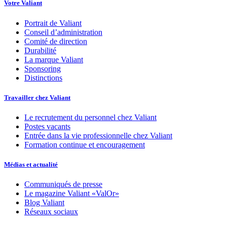
Votre Valiant
Portrait de Valiant
Conseil d’administration
Comité de direction
Durabilité
La marque Valiant
Sponsoring
Distinctions
Travailler chez Valiant
Le recrutement du personnel chez Valiant
Postes vacants
Entrée dans la vie professionnelle chez Valiant
Formation continue et encouragement
Médias et actualité
Communiqués de presse
Le magazine Valiant «ValOr»
Blog Valiant
Réseaux sociaux