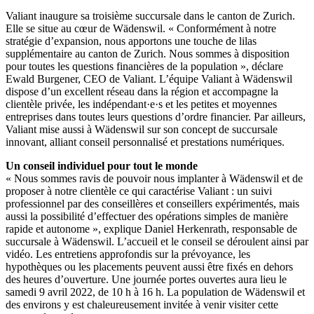
Valiant inaugure sa troisième succursale dans le canton de Zurich.
Elle se situe au cœur de Wädenswil. « Conformément à notre
stratégie d’expansion, nous apportons une touche de lilas
supplémentaire au canton de Zurich. Nous sommes à disposition
pour toutes les questions financières de la population », déclare
Ewald Burgener, CEO de Valiant. L’équipe Valiant à Wädenswil
dispose d’un excellent réseau dans la région et accompagne la
clientèle privée, les indépendant·e·s et les petites et moyennes
entreprises dans toutes leurs questions d’ordre financier. Par ailleurs,
Valiant mise aussi à Wädenswil sur son concept de succursale
innovant, alliant conseil personnalisé et prestations numériques.
Un conseil individuel pour tout le monde
« Nous sommes ravis de pouvoir nous implanter à Wädenswil et de
proposer à notre clientèle ce qui caractérise Valiant : un suivi
professionnel par des conseillères et conseillers expérimentés, mais
aussi la possibilité d’effectuer des opérations simples de manière
rapide et autonome », explique Daniel Herkenrath, responsable de
succursale à Wädenswil. L’accueil et le conseil se déroulent ainsi par
vidéo. Les entretiens approfondis sur la prévoyance, les
hypothèques ou les placements peuvent aussi être fixés en dehors
des heures d’ouverture. Une journée portes ouvertes aura lieu le
samedi 9 avril 2022, de 10 h à 16 h. La population de Wädenswil et
des environs y est chaleureusement invitée à venir visiter cette