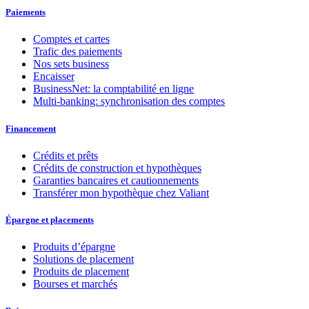
Paiements
Comptes et cartes
Trafic des paiements
Nos sets business
Encaisser
BusinessNet: la comptabilité en ligne
Multi-banking: synchronisation des comptes
Financement
Crédits et prêts
Crédits de construction et hypothèques
Garanties bancaires et cautionnements
Transférer mon hypothèque chez Valiant
Épargne et placements
Produits d’épargne
Solutions de placement
Produits de placement
Bourses et marchés