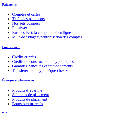
Paiements
Comptes et cartes
Trafic des paiements
Nos sets business
Encaisser
BusinessNet: la comptabilité en ligne
Multi-banking: synchronisation des comptes
Financement
Crédits et prêts
Crédits de construction et hypothèques
Garanties bancaires et cautionnements
Transférer mon hypothèque chez Valiant
Épargne et placements
Produits d’épargne
Solutions de placement
Produits de placement
Bourses et marchés