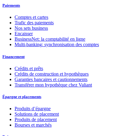
Paiements
Comptes et cartes
Trafic des paiements
Nos sets business
Encaisser
BusinessNet: la comptabilité en ligne
Multi-banking: synchronisation des comptes
Financement
Crédits et prêts
Crédits de construction et hypothèques
Garanties bancaires et cautionnements
Transférer mon hypothèque chez Valiant
Épargne et placements
Produits d’épargne
Solutions de placement
Produits de placement
Bourses et marchés