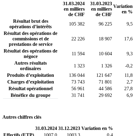
31.03.2024
31.03.2023
Variation
en milliers
en milliers
en %
de CHF
de CHF
Résultat brut des
105 382
96 225
9,5
opérations d’intérêts
Résultat des opérations de
commissions et de
22 226
18 907
17,6
prestations de service
Résultat des opérations de
11 594
10 604
9,3
négoce
Autres résultats
1 323
1 326
-0,2
ordinaires
Produits d’exploitation
136 044
121 647
11,8
Charges d’exploitation
73 743
71 801
2,7
Résultat opérationnel
56 961
44 586
27,8
Bénéfice du groupe
31 741
29 692
6,9
Autres chiffres clés
31.03.2024
31.12.2023
Variation en %
Effectifs (ETP)
1007,0
1003,3
0,4