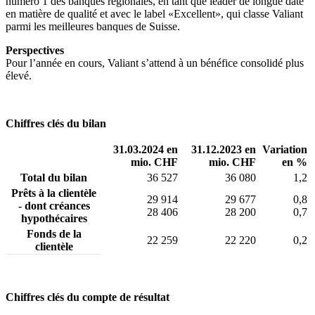
numéro 1 des banques régionales, en tant que leader de longue date
en matière de qualité et avec le label «Excellent», qui classe Valiant
parmi les meilleures banques de Suisse.
Perspectives
Pour l’année en cours, Valiant s’attend à un bénéfice consolidé plus
élevé.
Chiffres clés du bilan
31.03.2024 en
31.12.2023 en
Variation
mio. CHF
mio. CHF
en %
Total du bilan
36 527
36 080
1,2
Prêts à la clientèle
29 914
29 677
0,8
- dont créances
28 406
28 200
0,7
hypothécaires
Fonds de la
22 259
22 220
0,2
clientèle
Chiffres clés du compte de résultat