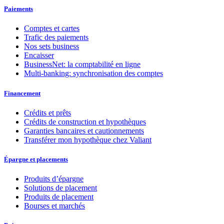
Paiements
Comptes et cartes
Trafic des paiements
Nos sets business
Encaisser
BusinessNet: la comptabilité en ligne
Multi-banking: synchronisation des comptes
Financement
Crédits et prêts
Crédits de construction et hypothèques
Garanties bancaires et cautionnements
Transférer mon hypothèque chez Valiant
Épargne et placements
Produits d’épargne
Solutions de placement
Produits de placement
Bourses et marchés