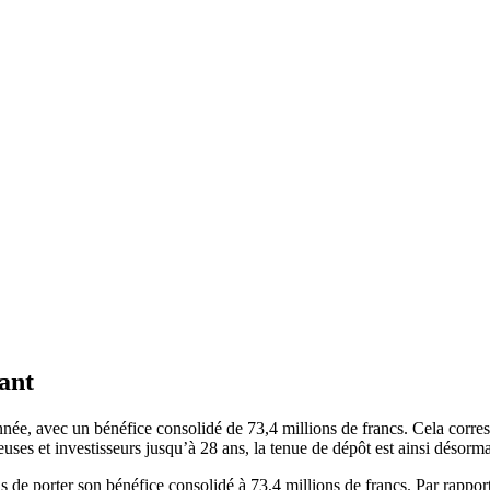
ant
l’année, avec un bénéfice consolidé de 73,4 millions de francs. Cela corr
uses et investisseurs jusqu’à 28 ans, la tenue de dépôt est ainsi désormai
e porter son bénéfice consolidé à 73,4 millions de francs. Par rapport a