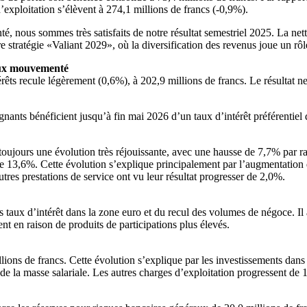
exploitation s’élèvent à 274,1 millions de francs (-0,9%).
ous sommes très satisfaits de notre résultat semestriel 2025. La net
re stratégie «Valiant 2029», où la diversification des revenus joue un 
taux mouvementé
érêts recule légèrement (0,6%), à 202,9 millions de francs. Le résultat ne
gnants bénéficient jusqu’à fin mai 2026 d’un taux d’intérêt préférentie
oujours une évolution très réjouissante, avec une hausse de 7,7% par rap
 de 13,6%. Cette évolution s’explique principalement par l’augmentation 
tres prestations de service ont vu leur résultat progresser de 2,0%.
 taux d’intérêt dans la zone euro et du recul des volumes de négoce. Il a
nt en raison de produits de participations plus élevés.
ons de francs. Cette évolution s’explique par les investissements dans l
e la masse salariale. Les autres charges d’exploitation progressent de 1