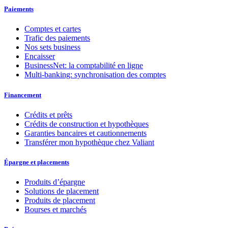
Paiements
Comptes et cartes
Trafic des paiements
Nos sets business
Encaisser
BusinessNet: la comptabilité en ligne
Multi-banking: synchronisation des comptes
Financement
Crédits et prêts
Crédits de construction et hypothèques
Garanties bancaires et cautionnements
Transférer mon hypothèque chez Valiant
Épargne et placements
Produits d’épargne
Solutions de placement
Produits de placement
Bourses et marchés