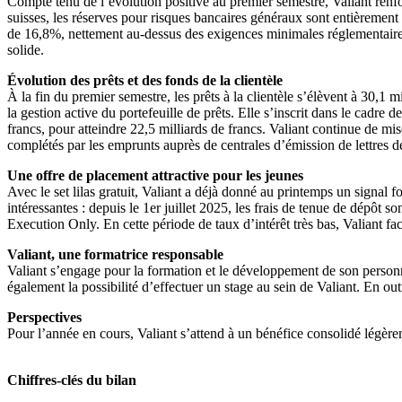
Compte tenu de l’évolution positive au premier semestre, Valiant renf
suisses, les réserves pour risques bancaires généraux sont entièremen
de 16,8%, nettement au-dessus des exigences minimales réglementaires. Va
solide.
Évolution des prêts et des fonds de la clientèle
À la fin du premier semestre, les prêts à la clientèle s’élèvent à 30,1
la gestion active du portefeuille de prêts. Elle s’inscrit dans le cadre 
francs, pour atteindre 22,5 milliards de francs. Valiant continue de mise
complétés par les emprunts auprès de centrales d’émission de lettres 
Une offre de placement attractive pour les jeunes
Avec le set lilas gratuit, Valiant a déjà donné au printemps un signal f
intéressantes : depuis le 1er juillet 2025, les frais de tenue de dépôt s
Execution Only. En cette période de taux d’intérêt très bas, Valiant fac
Valiant, une formatrice responsable
Valiant s’engage pour la formation et le développement de son personn
également la possibilité d’effectuer un stage au sein de Valiant. En 
Perspectives
Pour l’année en cours, Valiant s’attend à un bénéfice consolidé légère
Chiffres-clés du bilan