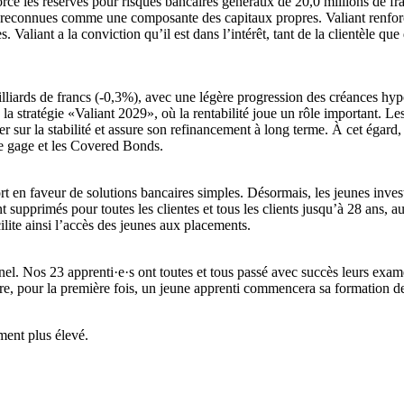
orce les réserves pour risques bancaires généraux de 20,0 millions de f
t reconnues comme une composante des capitaux propres. Valiant renforce 
liant a la conviction qu’il est dans l’intérêt, tant de la clientèle que 
 milliards de francs (-0,3%), avec une légère progression des créances hyp
de la stratégie «Valiant 2029», où la rentabilité joue un rôle important. 
r sur la stabilité et assure son refinancement à long terme. À cet égard, le
de gage et les Covered Bonds.
ort en faveur de solutions bancaires simples. Désormais, les jeunes inves
ont supprimés pour toutes les clientes et tous les clients jusqu’à 28 ans, 
ilite ainsi l’accès des jeunes aux placements.
el. Nos 23 apprenti·e·s ont toutes et tous passé avec succès leurs exam
outre, pour la première fois, un jeune apprenti commencera sa formation
ment plus élevé.