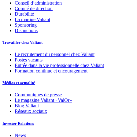
Conseil d’administration
Comité de direction
Durabilité
La marque Valiant
Sponsoring
Distinctions
Travailler chez Valiant
Le recrutement du personnel chez Valiant
Postes vacants
Entrée dans la vie professionnelle chez Valiant
Formation continue et encouragement
Médias et actualité
Communiqués de presse
Le magazine Valiant «ValOr»
Blog Valiant
Réseaux sociaux
Investor Relations
News