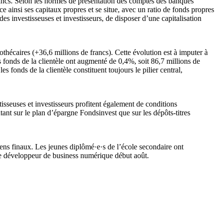
rancs. Selon les normes de présentation des comptes des banques
ainsi ses capitaux propres et se situe, avec un ratio de fonds propres
des investisseuses et investisseurs, de disposer d’une capitalisation
othécaires (+36,6 millions de francs). Cette évolution est à imputer à
Les fonds de la clientèle ont augmenté de 0,4%, soit 86,7 millions de
s fonds de la clientèle constituent toujours le pilier central,
tisseuses et investisseurs profitent également de conditions
autant sur le plan d’épargne Fondsinvest que sur les dépôts-titres
ens finaux. Les jeunes diplômé·e·s de l’école secondaire ont
 de développeur de business numérique début août.