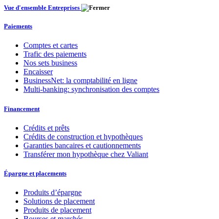
Vue d'ensemble Entreprises
Paiements
Comptes et cartes
Trafic des paiements
Nos sets business
Encaisser
BusinessNet: la comptabilité en ligne
Multi-banking: synchronisation des comptes
Financement
Crédits et prêts
Crédits de construction et hypothèques
Garanties bancaires et cautionnements
Transférer mon hypothèque chez Valiant
Épargne et placements
Produits d’épargne
Solutions de placement
Produits de placement
Bourses et marchés