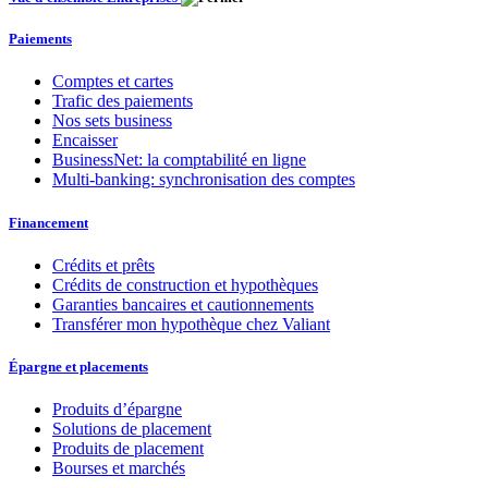
Paiements
Comptes et cartes
Trafic des paiements
Nos sets business
Encaisser
BusinessNet: la comptabilité en ligne
Multi-banking: synchronisation des comptes
Financement
Crédits et prêts
Crédits de construction et hypothèques
Garanties bancaires et cautionnements
Transférer mon hypothèque chez Valiant
Épargne et placements
Produits d’épargne
Solutions de placement
Produits de placement
Bourses et marchés