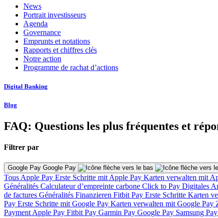
News
Portrait investisseurs
Agenda
Governance
Emprunts et notations
Rapports et chiffres clés
Notre action
Programme de rachat d’actions
Digital Banking
Blog
FAQ: Questions les plus fréquentes et répo
Filtrer par
Google Pay Google Pay
Tous
Apple Pay
Erste Schritte mit Apple Pay
Karten verwalten mit A
Généralités
Calculateur d’empreinte carbone
Click to Pay
Digitales 
de factures
Généralités
Finanzieren
Fitbit Pay
Erste Schritte
Karten v
Pay
Erste Schritte mit Google Pay
Karten verwalten mit Google Pay
Payment
Apple Pay
Fitbit Pay
Garmin Pay
Google Pay
Samsung Pa