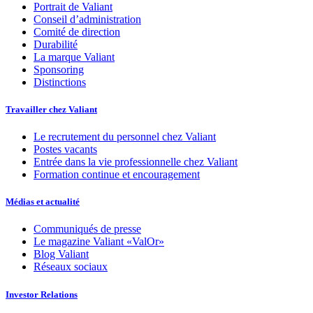
Portrait de Valiant
Conseil d’administration
Comité de direction
Durabilité
La marque Valiant
Sponsoring
Distinctions
Travailler chez Valiant
Le recrutement du personnel chez Valiant
Postes vacants
Entrée dans la vie professionnelle chez Valiant
Formation continue et encouragement
Médias et actualité
Communiqués de presse
Le magazine Valiant «ValOr»
Blog Valiant
Réseaux sociaux
Investor Relations