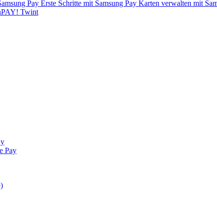
Samsung Pay
Erste Schritte mit Samsung Pay
Karten verwalten mit S
chPAY!
Twint
ay
e Pay
)