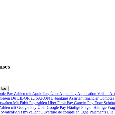
nses
pple Pay
Zahlen mit Apple Pay
Über Apple Pay
Application Valiant
Act
Anlegen
Du LIBOR au SARON
E-banking
Assistant financier
Comptes 
erwalten
Mit Fitbit Pay zahlen
Über Fitbit Pay
Garmin Pay
Erste Schrit
Zahlen mit Google Pay
Über Google Pay
Häufige Fragen
Häufige Frag
y
SwatchPAY!
myValiant
Ouverture de compte en ligne
Paiements
Lila