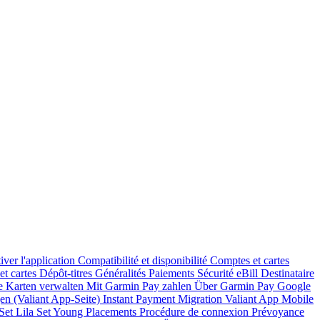
iver l'application
Compatibilité et disponibilité
Comptes et cartes
et cartes
Dépôt-titres
Généralités
Paiements
Sécurité
eBill
Destinataire
te
Karten verwalten
Mit Garmin Pay zahlen
Über Garmin Pay
Google
en (Valiant App-Seite)
Instant Payment
Migration Valiant App
Mobile
 Set
Lila Set Young
Placements
Procédure de connexion
Prévoyance